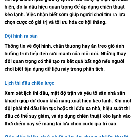
hiện, đó là dấu hiệu quan trọng để áp dụng chiến thuật
kèo lạnh. Việc nhận biết sớm giúp người chơi tìm ra lựa
chọn cược có giá trị và tối ưu hóa cơ hội thắng.
Đội hình ra sân
Thông tin về đội hình, chấn thương hay án treo giò ảnh
hưởng trực tiếp đến sức mạnh của mỗi đội. Những thay
đổi quan trọng có thể tạo ra kết quả bất ngờ nếu người
chơi biết tận dụng dữ liệu này trong phân tích.
Lịch thi đấu chiến lược
Xem xét lịch thi đấu, mật độ trận và yếu tố sân nhà sân
khách giúp dự đoán khả năng xuất hiện kèo lạnh. Khi một
đội phải thi đấu liên tục hoặc thi đấu xa nhà, hiệu suất thi
đấu có thể suy giảm, và áp dụng chiến thuật kèo lạnh vào
thời điểm này sẽ mang lại lựa chọn cược giá trị cao.