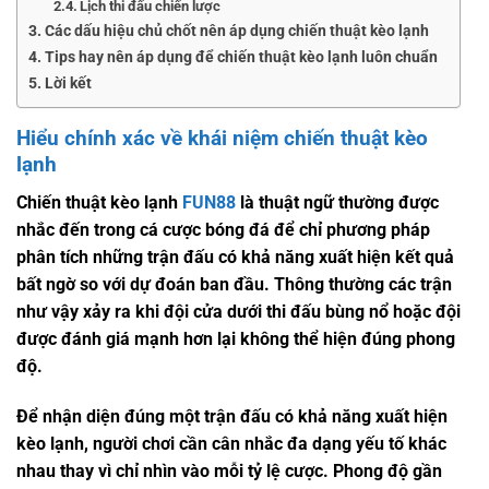
Lịch thi đấu chiến lược
Các dấu hiệu chủ chốt nên áp dụng chiến thuật kèo lạnh
Tips hay nên áp dụng để chiến thuật kèo lạnh luôn chuẩn
Lời kết
Hiểu chính xác về khái niệm chiến thuật kèo
lạnh
Chiến thuật kèo lạnh
FUN88
là thuật ngữ thường được
nhắc đến trong cá cược bóng đá để chỉ phương pháp
phân tích những trận đấu có khả năng xuất hiện kết quả
bất ngờ so với dự đoán ban đầu. Thông thường các trận
như vậy xảy ra khi đội cửa dưới thi đấu bùng nổ hoặc đội
được đánh giá mạnh hơn lại không thể hiện đúng phong
độ.
Để nhận diện đúng một trận đấu có khả năng xuất hiện
kèo lạnh, người chơi cần cân nhắc đa dạng yếu tố khác
nhau thay vì chỉ nhìn vào mỗi tỷ lệ cược. Phong độ gần