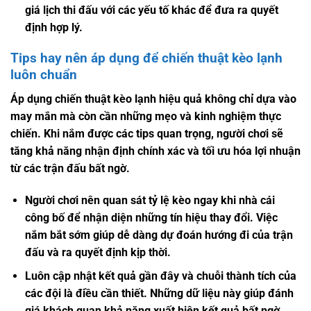
giá lịch thi đấu với các yếu tố khác để đưa ra quyết
định hợp lý.
Tips hay nên áp dụng để chiến thuật kèo lạnh
luôn chuẩn
Áp dụng chiến thuật kèo lạnh hiệu quả không chỉ dựa vào
may mắn mà còn cần những mẹo và kinh nghiệm thực
chiến. Khi nắm được các tips quan trọng, người chơi sẽ
tăng khả năng nhận định chính xác và tối ưu hóa lợi nhuận
từ các trận đấu bất ngờ.
Người chơi nên quan sát tỷ lệ kèo ngay khi nhà cái
công bố để nhận diện những tín hiệu thay đổi. Việc
nắm bắt sớm giúp dễ dàng dự đoán hướng đi của trận
đấu và ra quyết định kịp thời.
Luôn cập nhật kết quả gần đây và chuỗi thành tích của
các đội là điều cần thiết. Những dữ liệu này giúp đánh
giá khách quan khả năng xuất hiện kết quả bất ngờ.