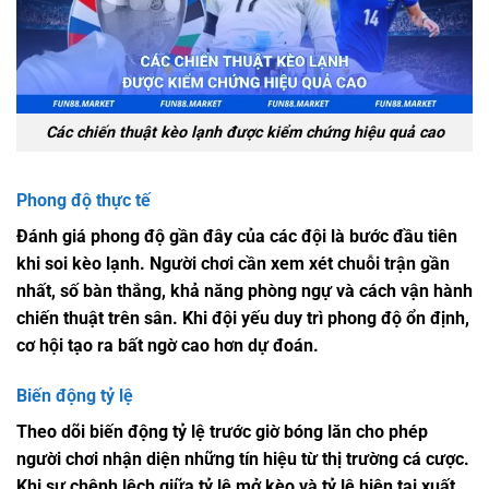
Các chiến thuật kèo lạnh được kiểm chứng hiệu quả cao
Phong độ thực tế
Đánh giá phong độ gần đây của các đội là bước đầu tiên
khi soi kèo lạnh. Người chơi cần xem xét chuỗi trận gần
nhất, số bàn thắng, khả năng phòng ngự và cách vận hành
chiến thuật trên sân. Khi đội yếu duy trì phong độ ổn định,
cơ hội tạo ra bất ngờ cao hơn dự đoán.
Biến động tỷ lệ
Theo dõi biến động tỷ lệ trước giờ bóng lăn cho phép
người chơi nhận diện những tín hiệu từ thị trường cá cược.
Khi sự chênh lệch giữa tỷ lệ mở kèo và tỷ lệ hiện tại xuất