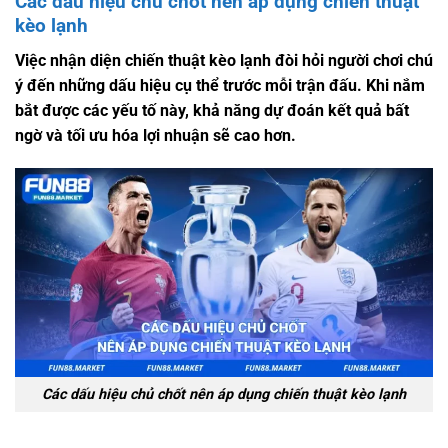
Các dấu hiệu chủ chốt nên áp dụng chiến thuật
kèo lạnh
Việc nhận diện chiến thuật kèo lạnh đòi hỏi người chơi chú
ý đến những dấu hiệu cụ thể trước mỗi trận đấu. Khi nắm
bắt được các yếu tố này, khả năng dự đoán kết quả bất
ngờ và tối ưu hóa lợi nhuận sẽ cao hơn.
Các dấu hiệu chủ chốt nên áp dụng chiến thuật kèo lạnh